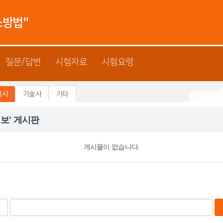
소방법"
질문/답변
시험자료
시험요령
리사
기술사
기타
보' 게시판
게시물이 없습니다.
검
색