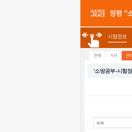
정평 "
시험정보
전체
기사
관
'소방공부-시험정
게
검
시
색