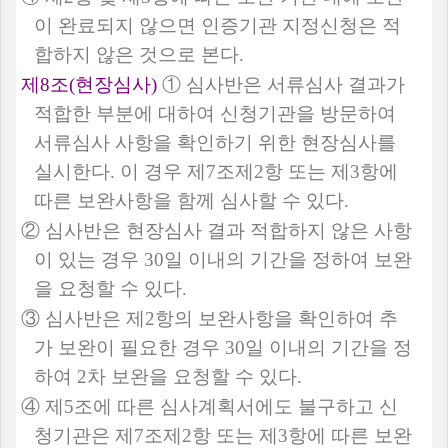
이 완료되지 않으면 인증기관 지정신청은 적
합하지 않은 것으로 본다
.
제
8
조
(
현장심사
)
①
심사반은 서류심사 결과가
적합한 부분에 대하여 신청기관을 방문하여
서류심사 사항을 확인하기 위한 현장심사를
실시한다
.
이 경우 제
7
조제
2
항 또는 제
3
항에
따른 보완사항을 함께 심사할 수 있다
.
②
심사반은 현장심사 결과 적합하지 않은 사항
이 있는 경우
30
일 이내의 기간을 정하여 보완
을 요청할 수 있다
.
③
심사반은 제
2
항의 보완사항을 확인하여 추
가 보완이 필요한 경우
30
일 이내의 기간을 정
하여
2
차 보완을 요청할 수 있다
.
④
제
5
조에 따른 심사계획서에도 불구하고 신
청기관은 제
7
조제
2
항 또는 제
3
항에 따른 보완