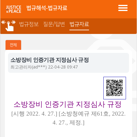
정평 "소방법"
법규해석-법규자료
법규정보
질문/답변
법규자료
전체
소방장비 인증기관 지정심사 규정
최고관리자
(ad***) 22-04-28 09:47
소방장비 인증기관 지정심사 규정
[
시행
2022. 4. 27.] [
소방청예규 제
61
호
, 2022.
4. 27.,
제정
.]