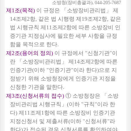
소방청
(
장비총괄과
), 044-205-7687
제
1
조
(
목적
)
이 규정은
「
소방장비관리법
」
제
14
조제
2
항
,
같은 법 시행령 제
19
조제
2
항
,
같은
법 시행규칙 제
11
조제
2
항에 따른 소방장비 인
증기관 지정심사에 필요한 세부 사항을 규정
함을 목적으로 한다
.
제
2
조
(
용어의 정의
)
이 규정에서
"
신청기관
"
이
란
「
소방장비관리법
」
제
14
조제
2
항에 따른
인증기관
(
이하
"
인증기관
"
이라 한다
)
으로 지
정받기 위해 소방청장에게 인증기관 지정을
신청한 기관을 말한다
.
제
3
조
(
신청서류의 접수
)
①
소방청장은
「
소방
장비관리법 시행규칙
」
(
이하
"
규칙
"
이라 한
다
)
제
11
조제
1
항에 따른 소방장비 인증기관
지정신청서 및 제출서류
(
이하
"
신청서류
"
라
한다
)
가 접수된 경우 신청서류를 확인하여야