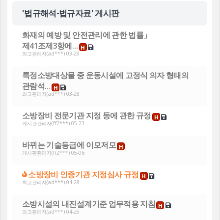
'법규해석-법규자료' 게시판
화재의 예방 및 안전관리에 관한 법률」
제41조제3항에…
H
최고관리자
(ad***) 03-28
특정소방대상물 중 운동시설에 고정식 의자 형태의
관람석…
H
최고관리자
(ad***) 03-28
소방장비 전문기관 지정 등에 관한 규정
H
게시판관리자
(ff2***) 05-23
바뀌는 기술등급에 이모저모
H
게시판관리자
(ff2***) 05-06
소방장비 인증기관 지정심사 규정
H
최고관리자
(ad***) 04-28
소방시설의 내진설계기준 업무적용 지침
H
최고관리자
(ad***) 04-25