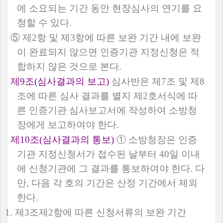
에 소요되는 기간 동안 현장심사의 연기를 요
청할 수 있다
.
⑤
제
2
항 및 제
3
항에 따른 보완 기간 내에 보완
이 완료되지 않으면 인증기관 지정신청은 적
합하지 않은 것으로 본다
.
제
9
조
(
심사결과의 보고
)
심사반은 제
7
조 및 제
8
조에 따른 심사 결과를 별지 제
2
호서식에 따
른 인증기관 심사보고서에 작성하여 소방청
장에게 보고하여야 한다
.
제
10
조
(
심사결과의 통보
)
①
소방청장은 인증
기관 지정신청서가 접수된 날부터
40
일 이내
에 신청기관에 그 결과를 통보하여야 한다
.
다
만
,
다음 각 호의 기간은 산정 기간에서 제외
한다
.
1.
제
3
조제
2
항에 따른 신청서류의 보완 기간