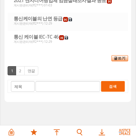
2021 엔지니어링업체 임금실태조사결과 공표
H
게시판관리자
(ff2***) 01-03
통신케이블의 난연 등급
H
게시판관리자
(ff2***) 12-29
통신 케이블 IEC-TC 46
H
게시판관리자
(ff2***) 12-29
글쓰기
1
2
맨끝
게
검
검
시
색
색
물
대
어
검
상
색