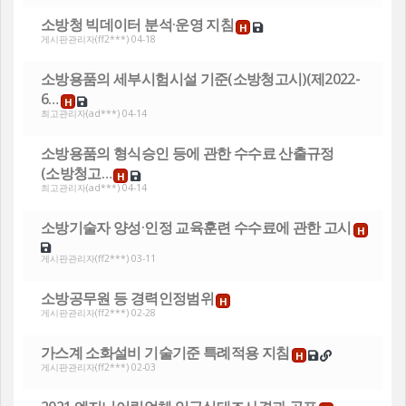
소방청 빅데이터 분석·운영 지침
H
게시판관리자
(ff2***) 04-18
소방용품의 세부시험시설 기준(소방청고시)(제2022-
6…
H
최고관리자
(ad***) 04-14
소방용품의 형식승인 등에 관한 수수료 산출규정
(소방청고…
H
최고관리자
(ad***) 04-14
소방기술자 양성·인정 교육훈련 수수료에 관한 고시
H
게시판관리자
(ff2***) 03-11
소방공무원 등 경력인정범위
H
게시판관리자
(ff2***) 02-28
가스계 소화설비 기술기준 특례적용 지침
H
게시판관리자
(ff2***) 02-03