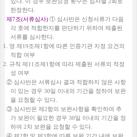
있다
.
이 경우 보완요청 횟수는 심사별
2
회로
한정한다
.
제
7
조
(
서류심사
)
①
심사반은 신청서류가 다음
각 호에 적합한지를 판단하기 위하여 제출된
서류를 심사한다
.
1.
영 제
19
조제
1
항에 따른 인증기관 지정 요건의
적합 여부
2.
규칙 제
11
조제
1
항에 따라 제출된 서류의 적정
성 여부
②
심사반은 서류심사 결과 적합하지 않은 사항
이 있는 경우
30
일 이내의 기간을 정하여 보완
을 요청할 수 있다
.
③
심사반은 제
2
항의 보완사항을 확인하여 추
가 보완이 필요한 경우
30
일 이내의 기간을 정
하여
2
차 보완을 요청할 수 있다
.
④
제
2
항 및 제
3
항에 따른 보완 기간 내에 보완