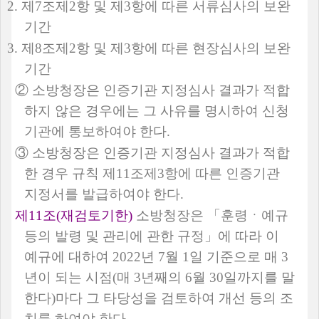
2.
제
7
조제
2
항 및 제
3
항에 따른 서류심사의 보완
기간
3.
제
8
조제
2
항 및 제
3
항에 따른 현장심사의 보완
기간
②
소방청장은 인증기관 지정심사 결과가 적합
하지 않은 경우에는 그 사유를 명시하여 신청
기관에 통보하여야 한다
.
③
소방청장은 인증기관 지정심사 결과가 적합
한 경우 규칙 제
11
조제
3
항에 따른 인증기관
지정서를 발급하여야 한다
.
제
11
조
(
재검토기한
)
소방청장은
「
훈령ㆍ예규
등의 발령 및 관리에 관한 규정
」
에 따라 이
예규에 대하여
2022
년
7
월
1
일 기준으로 매
3
년이 되는 시점
(
매
3
년째의
6
월
30
일까지를 말
한다
)
마다 그 타당성을 검토하여 개선 등의 조
치를 하여야 한다
.