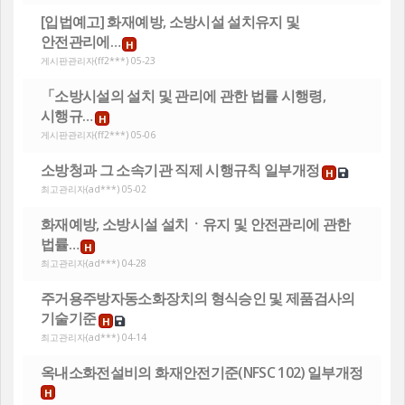
[입법예고] 화재예방, 소방시설 설치유지 및
안전관리에…
H
게시판관리자
(ff2***) 05-23
「소방시설의 설치 및 관리에 관한 법률 시행령,
시행규…
H
게시판관리자
(ff2***) 05-06
소방청과 그 소속기관 직제 시행규칙 일부개정
H
최고관리자
(ad***) 05-02
화재예방, 소방시설 설치ㆍ유지 및 안전관리에 관한
법률…
H
최고관리자
(ad***) 04-28
주거용주방자동소화장치의 형식승인 및 제품검사의
기술기준
H
최고관리자
(ad***) 04-14
옥내소화전설비의 화재안전기준(NFSC 102) 일부개정
H