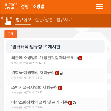
정평 "소방법"
법규정보
질문/답변
법규자료
전체
'법규해석-법규정보' 게시판
최근에 소방법이 개정된것같더라구요
(
2
)
H
엘로파이어
(yellofir***) 12-15
위험물 예방행정 처리규정
H
게시판관리자
(ff2***) 06-03
소방시설공사업법 시행규칙
H
게시판관리자
(ff2***) 05-27
비상소화장치의 설치 및 관리 기준
H
게시판관리자
(ff2***) 05-24