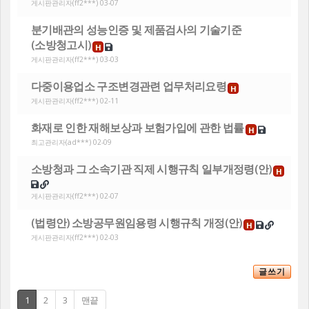
게시판관리자
(ff2***) 03-07
분기배관의 성능인증 및 제품검사의 기술기준
(소방청고시)
H
게시판관리자
(ff2***) 03-03
다중이용업소 구조변경관련 업무처리요령
H
게시판관리자
(ff2***) 02-11
화재로 인한 재해보상과 보험가입에 관한 법률
H
최고관리자
(ad***) 02-09
소방청과 그 소속기관 직제 시행규칙 일부개정령(안)
H
게시판관리자
(ff2***) 02-07
(법령안) 소방공무원임용령 시행규칙 개정(안)
H
게시판관리자
(ff2***) 02-03
글쓰기
1
2
3
맨끝