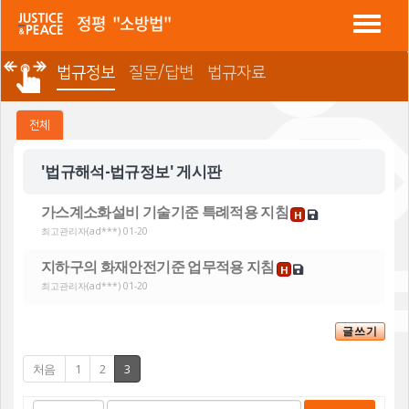
정평 "소방법"
법규정보
질문/답변
법규자료
전체
'법규해석-법규정보' 게시판
가스계소화설비 기술기준 특례적용 지침
H
최고관리자
(ad***) 01-20
지하구의 화재안전기준 업무적용 지침
H
최고관리자
(ad***) 01-20
글쓰기
처음
1
2
3
게
검
검