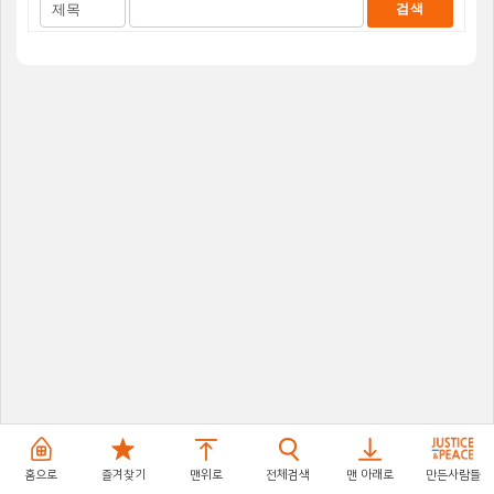
시
색
색
물
대
어
검
상
색
홈으로
즐겨찾기
맨위로
전체검색
맨 아래로
만든사람들