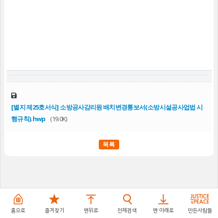
[별지 제25호서식] 소방공사감리원 배치변경통보서(소방시설공사업법 시
행규칙).hwp
(19.0K)
목록
홈으로
즐겨찾기
맨위로
전체검색
맨 아래로
만든사람들