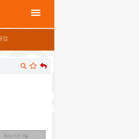
용업
처리기간
3
일