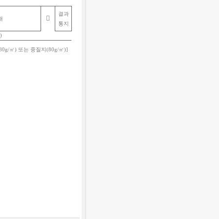
결과

재
통지
)
80g/
㎡
)
또는 중질지
(80g/
㎡
)]