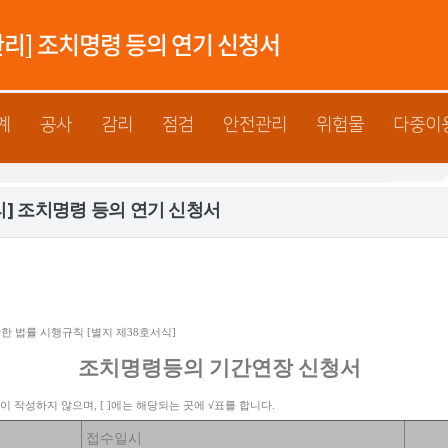
소방법"
리] 조치명령 등의 연기 신청서
계
공사
감리
점검
안전관리
위험물
다중이
리] 조치명령 등의 연기 신청서
관한 법률 시행규칙
[
별지 제
38
호서식
]
조치명령등의 기간연장 신청서
이 작성하지 않으며
, [ ]
에는 해당되는 곳에
√
표를 합니다
.
접수일시