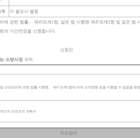
유
계획
※
필요시 별첨
리에 관한 법률
」
제
45
조제
1
항
,
같은 법 시행령 제
47
조제
2
항 및 같은 법
령등의 기간연장을 신청합니다
.
신청인
또는 소방서장
귀하
 및 안전관리에 관한 법률 시행령
」
제
47
조제
1
항에 따라 조치명령 등을 이행할 수 없음을 증명
관계인의 안전조치 계획서
처리절차