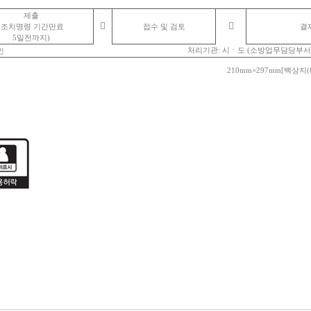
제출


(
조치명령 기간만료
접수 및 검토
결
5
일전까지
)
처리기관
:
시ㆍ도
(
소방업무담당부서
인
210mm×297mm[
백상지
(