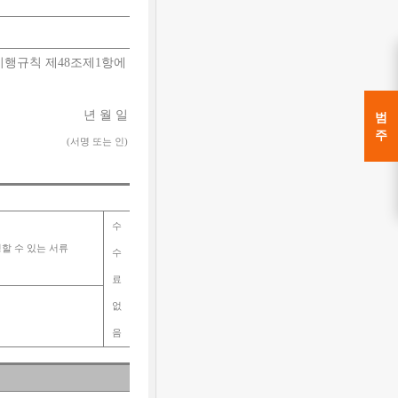
 시행규칙 제
48
조제
1
항에
년 월 일
(
서명 또는 인
)
수
할 수 있는 서류
수
료
없
음