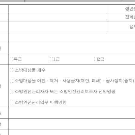
생년
전화
용
간
[ ]
특급
[ ]1
급
[ ]2
급
[ ]
소방대상물 개수
[ ]
소방대상물 이전ㆍ제거ㆍ사용금지
(
제한
,
폐쇄
)
ㆍ공사정지
(
중지
항
[ ]
소방안전관리자자 또는 소방안전관리보조자 선임명령
[ ]
소방안전관리업무 이행명령
용
장