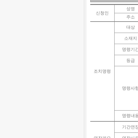
성명
신청인
주소
대상
소재지
명령기
등급
조치명령
명령사
명령내
기간연