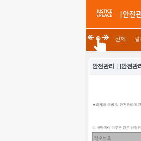
정평 "
[안전관
전체
설
안전관리 | [안전관
■
화재의 예방 및 안전관리에 
※
바탕색이 어두운 칸은 신청인
접수번호