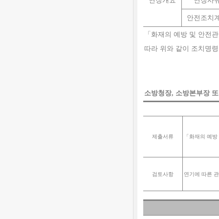
연장개요
연장사
안전조치
「
화재의 예방 및 안전관
따라 위와 같이 조치명
소방청장
,
소방본부장 
제출서류
「
화재의 예방
검토사항
연기에 따른 