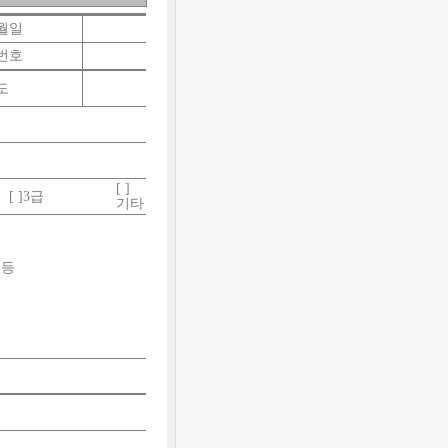
월일
번호
도
[ ]
[ ]3
급
기타
)
등