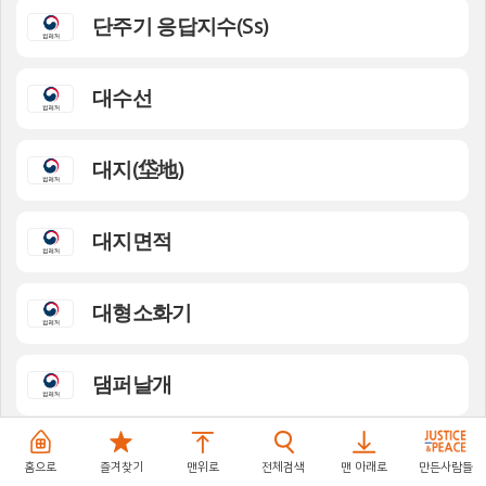
단주기 응답지수(Ss)
대수선
대지(垈地)
대지면적
대형소화기
댐퍼날개
덕트(duct)
홈으로
즐겨찾기
맨위로
전체검색
맨 아래로
만든사람들