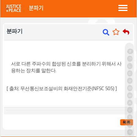
정평 "소방법"
분파기
분파기
#
ㄱ
서로 다른 주파수의 합성된 신호를 분리하기 위해서 사
ㄴ
용하는 장치를 말한다.
ㄷ
ㄹ
[ 출처: 무선통신보조설비의 화재안전기준(NFSC 505) ]
ㅁ
ㅂ
ㅅ
ㅇ
ㅈ
목록
ㅊ
ㅋ