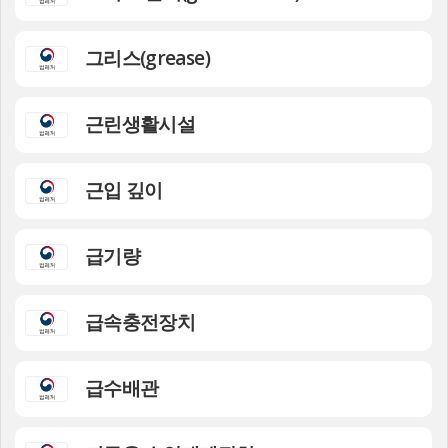
그리스(grease)
근린생활시설
근입 깊이
급기량
급속충전장치
급수배관