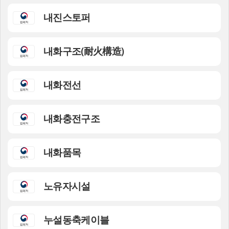
내진스토퍼
내화구조(耐火構造)
내화전선
내화충전구조
내화품목
노유자시설
누설동축케이블