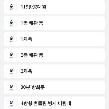
119항공대원
1종 배관 등
1차측
2종 배관 등
2차측
30분 방화문
4방향 흔들림 방지 버팀대