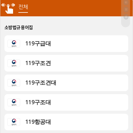
ㅌ
전체
ㅍ
ㅎ
소방법규 용어집
119구급대
119구조견
119구조견대
119구조대
119항공대