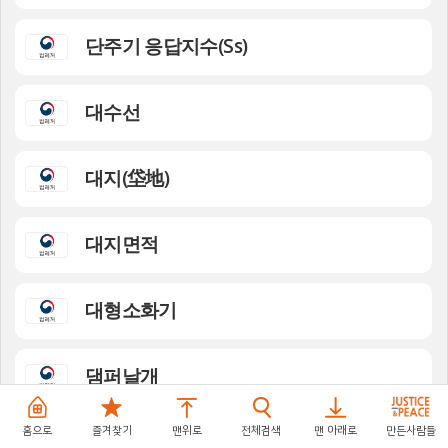
단주기 응답지수(Ss)
대수선
대지(垈地)
대지면적
대형소화기
댐퍼날개
홈으로
즐겨찾기
맨위로
전체검색
맨 아래로
만든사람들
덕트(duct)