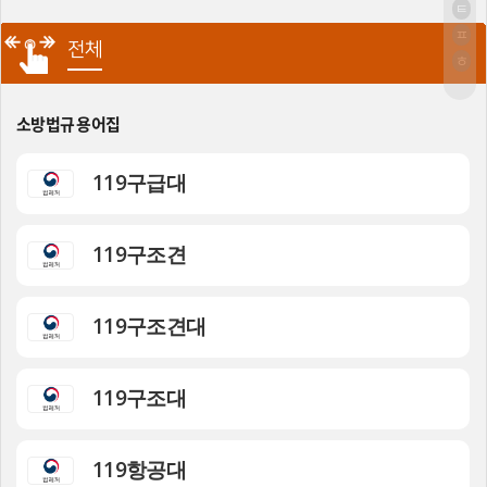
ㅌ
ㅍ
전체
ㅎ
소방법규 용어집
119구급대
119구조견
119구조견대
119구조대
119항공대