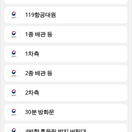
119항공대원
1종 배관 등
1차측
2종 배관 등
2차측
30분 방화문
4방향 흔들림 방지 버팀대