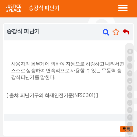
정평 "소방법"
승강식 피난기
승강식 피난기
#
ㄱ
사용자의 몸무게에 의하여 자동으로 하강하고 내려서면
ㄴ
스스로 상승하여 연속적으로 사용할 수 있는 무동력 승
ㄷ
강식피난기를 말한다.
ㄹ
ㅁ
[ 출처: 피난기구의 화재안전기준(NFSC 301) ]
ㅂ
ㅅ
ㅇ
ㅈ
ㅊ
목록
ㅋ