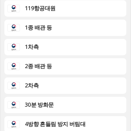
119항공대원
1종 배관 등
1차측
2종 배관 등
2차측
30분 방화문
4방향 흔들림 방지 버팀대