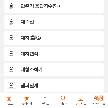
단주기 응답지수(Ss)
대수선
대지(垈地)
대지면적
대형소화기
댐퍼날개
덕트(duct)
홈으로
즐겨찾기
맨위로
전체검색
맨 아래로
만든사람들