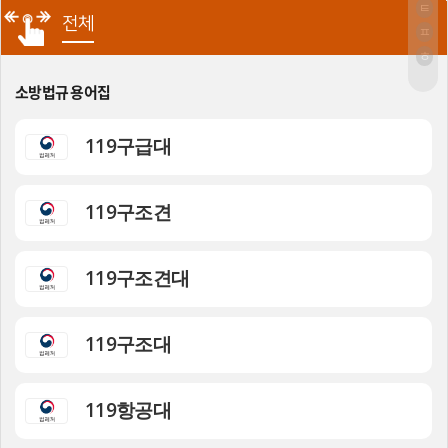
ㅌ
전체
ㅍ
ㅎ
소방법규 용어집
119구급대
119구조견
119구조견대
119구조대
119항공대