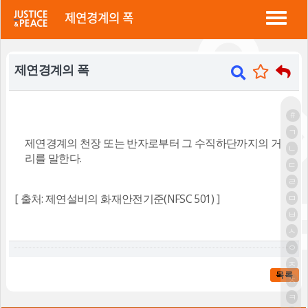
정평 "소방법"
제연경계의 폭
제연경계의 폭
#
ㄱ
제연경계의 천장 또는 반자로부터 그 수직하단까지의 거
ㄴ
리를 말한다.
ㄷ
ㄹ
[ 출처: 제연설비의 화재안전기준(NFSC 501) ]
ㅁ
ㅂ
ㅅ
ㅇ
ㅈ
목록
ㅊ
ㅋ