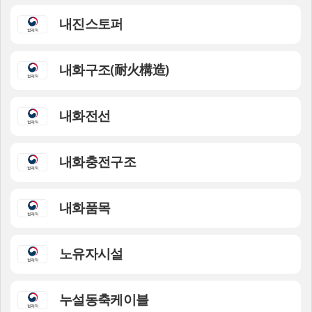
내진스토퍼
내화구조(耐火構造)
내화전선
내화충전구조
내화품목
노유자시설
누설동축케이블