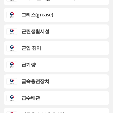
그리스(grease)
근린생활시설
근입 깊이
급기량
급속충전장치
급수배관