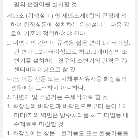
평의 손잡이를 설치할 것
제
16
조
(
위생설비
)
영 제
95
조제
6
항의 규정에 의
하여 화장실등에 설치하는 위생설비는 다음 각
호의 기준에 적합하여야 한다
.
1.
대변기의 간막이 규격은 짧은 변이
1
미터이상
,
긴 변이
1.2
미터이상으로 하고
, 2
개이상의 소
변기를 설치하는 경우의 소변기의 간격은
75
센티미터이상으로 할 것
다만
,
아동 전용 또는 지체부자유자용 화장실의
경우에는 그러하지 아니하다
.
2.
대변기 및 소변기는 수세식으로 할 것
3.
화장실의 바닥면과 바닥면으로부터 높이
1.2
미터
r
지의 벽면은 방수처리를 하고 타일등 내
수재료로 마감할 것
4.
화장실에는 창문ㆍ환기풍도 또는 환풍기등을