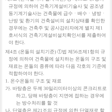
규정에 의하여 건축기계설비기술사 및 공조냉
동기계기술사는 건축물에 급수ㆍ배수ㆍ냉방ㆍ
난방 및 환기의 건축설비의 설치상태를 확인한
경우에는 건축주 및 공사감리자에게 별지 제
1
호서식의 건축기계설비설치확인서를 제출하여
야 한다
.
제
4
조
(
온돌의 설치기준
)
①
법 제
56
조제
1
항의 규
정에 의하여 건축물에 설치하는 온돌의 구조 및
재료는 온돌의 종류에 따라 다음 각호의 기준에
적합하여야 한다
.
1.
온수온돌의 구조 및 재료
가
.
바탕층은 두께
30
밀리미터이상의 콘크리트로
하고
,
당해 바탕층이 지면에 접하는 경우에
는 방수처리를 할 것
나
.
단열층은 제
21
조의 규정에 의한 단열재로 할