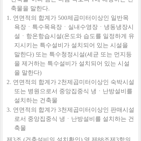
축물을 말한다
.
1.
연면적의 합계가
500
제곱미터이상인 일반목
욕장ㆍ특수목욕장ㆍ실내수영장ㆍ냉동냉장시
설ㆍ항온항습시설
(
온도와 습도를 일정하게 유
지시키는 특수설비가 설치되어 있는 시설을
말한다
)
또는 특수청정시설
(
세균 또는 먼지등
을 제거하는 특수설비가 설치되어 있는 시설
을 말한다
)
2.
연면적의 합계가
2
천제곱미터이상인 숙박시설
또는 병원으로서 중앙집중식 냉ㆍ난방설비를
설치하는 건축물
3.
연면적의 합계가
3
천제곱미터이상인 판매시설
로서 중앙집중식 냉ㆍ난방설비를 설치하는 건
축물
제
3
조
(
건축설비의 설치확인
)
영 제
88
조제
3
항의