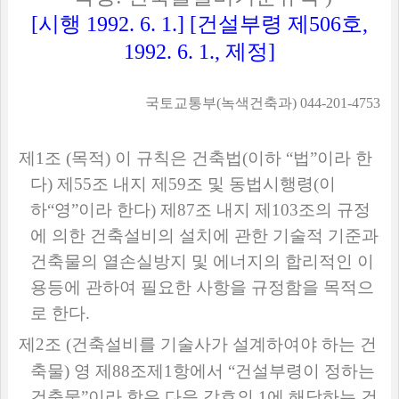
[
시행
1992. 6. 1.] [
건설부령 제
506
호
,
1992. 6. 1.,
제정
]
국토교통부
(
녹색건축과
) 044-201-4753
제
1
조
(
목적
)
이 규칙은 건축법
(
이하
“
법
”
이라 한
다
)
제
55
조 내지 제
59
조 및 동법시행령
(
이
하
“
영
”
이라 한다
)
제
87
조 내지 제
103
조의 규정
에 의한 건축설비의 설치에 관한 기술적 기준과
건축물의 열손실방지 및 에너지의 합리적인 이
용등에 관하여 필요한 사항을 규정함을 목적으
로 한다
.
제
2
조
(
건축설비를 기술사가 설계하여야 하는 건
축물
)
영 제
88
조제
1
항에서
“
건설부령이 정하는
건축물
”
이라 함은 다음 각호의
1
에 해당하는 건