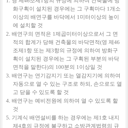
1.
영 제
46
조제
1
항의 규정에 의하여 건축물에 방
화구획이 설치된 경우에는 그 구획마다
1
개소
이상의 배연구를 바닥에서
1
미터이상의 높이
에 설치할 것
2.
배연구의 면적은
1
제곱미터이상으로서 그 면
적의 합계가 당해 건축물의 바닥면적
(
영 제
46
조제
1
항 또는 제
3
항의 규정에 의하여 방화구
획이 설치된 경우에는 그 구획된 부분의 바닥
면적을 말한다
)
의
100
분의
1
이상일 것
3.
배연구는 연기감지기 또는 열감지기에 의하여
자동으로 열 수 있는 구조로 하되
,
손으로도 열
고 닫을 수 있도록 할 것
4.
배연구는 예비전원에 의하여 열 수 있도록 할
것
5.
기계식 배연설비를 하는 경우에는 제
1
호 내지
제
4
호의 규정에 불구하고 소방관계법령의 규