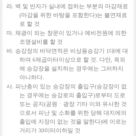
라
.
벽 및 반자가 실내에 접하는 부분의 마감재료
(
마감을 위한 바탕을 포함한다
)
는 불연재료
로 할 것
마
.
채광이 되는 창문이 있거나 예비전원에 의한
조명설비를 할 것
바
.
승강장의 바닥면적은 비상용승강기
1
대에 대
하여
6
제곱미터이상으로 할 것
.
다만
,
옥외
에 승강장을 설치하는 경우에는 그러하지
아니하다
.
사
.
피난층이 있는 승강장의 출입구
(
승강장이 없
는 경우에는 승강로의 출입구
)
로부터 도로
또는 공지
(
공원ㆍ광장 기타 이와 유사한 것
으로서 피난 및 소화를 위한 당해 대지에의
출입에 지장이 없는 것을 말한다
)
에 이르는
거리가
30
미터이하일 것