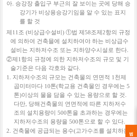
아
.
승강장 출입구 부근의 잘 보이는 곳에 당해 승
강기가 비상용승강기임을 알 수 있는 표지
를 할 것
제
11
조
(
비상급수설비
)
①
법 제
58
조제
2
항의 규정
에 의하여 건축믈에 설치하여야 하는 비상급수
설비는 지하저수조 또는 지하양수시설로 한다
.
②
제
1
항의 규정에 의한 지하저수조의 규모 및 기
술기준은 다음 각호와 같다
.
1.
지하저수조의 규모는 건축물의 연면적
1
천제
곱미터마다
10
톤
(
학교용 건축물인 경우에는
5
톤
)
이상의 물을 담을 수 있는 용량으로 할 것
.
다만
,
당해건축물의 연면적에 따른 지하저수
조의 설치용량이
500
톤을 초과하는 경우에는
지하저수조의 용량을
500
톤으로 할 수 있다
.
2.
건축물에 공급되는 용수
(
고가수조를 설치하는