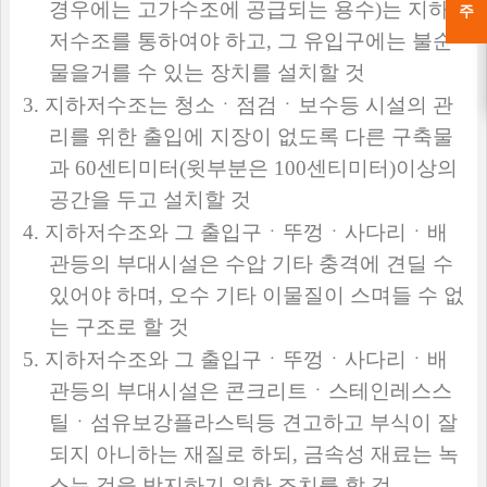
경우에는 고가수조에 공급되는 용수
)
는 지하
저수조를 통하여야 하고
,
그 유입구에는 불순
물을거를 수 있는 장치를 설치할 것
3.
지하저수조는 청소ㆍ점검ㆍ보수등 시설의 관
리를 위한 출입에 지장이 없도록 다른 구축물
과
60
센티미터
(
윗부분은
100
센티미터
)
이상의
공간을 두고 설치할 것
4.
지하저수조와 그 출입구ㆍ뚜껑ㆍ사다리ㆍ배
관등의 부대시설은 수압 기타 충격에 견딜 수
있어야 하며
,
오수 기타 이물질이 스며들 수 없
는 구조로 할 것
5.
지하저수조와 그 출입구ㆍ뚜껑ㆍ사다리ㆍ배
관등의 부대시설은 콘크리트ㆍ스테인레스스
틸ㆍ섬유보강플라스틱등 견고하고 부식이 잘
되지 아니하는 재질로 하되
,
금속성 재료는 녹
스는 것을 방지하기 위한 조치를 할 것