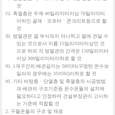
것
다
.
축열층은 두께
40
밀리미터이상
70
밀리미터
이하인 골재ㆍ모르터ㆍ콘크리트등으로 할
것
라
.
방열관은 잘 부식되지 아니하고 열에 견딜 수
있는 것으로서 지름
15
밀리미터이상인 것
으로 하되 각 방열관의 간격은
150
밀리미터
이상
300
밀리미터이하로 할 것
마
. 1
개구간의 배관길이는
50
미터
(
구멍탄 온수보
일러의 경우에는
35
미터
)
이하로 할 것
바
.
기타 바탕층ㆍ단열층 및 축열층의 시공방법
과 배관의 구조기준등 온수온돌의 설치에
필요하다고 인정하여 건설부장관이 고시하
는 기준에 적합할 것
2.
구들온돌의 구조 및 재료