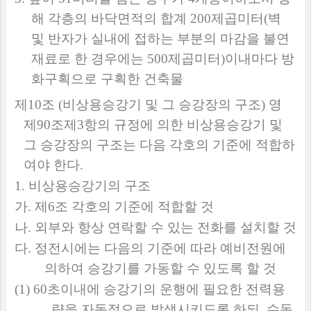
해 각층의 바닥면적의 합계
200
제곱미터
(
벽
및 반자가 실내에 접하는 부분의 마감을 불연
재료로 한 경우에는
500
제곱미터
)
이내마다 방
화구획으로 구획한 건축물
제
10
조
(
비상용승강기 및 그 승강장의 구조
)
영
제
90
조제
3
항의 규정에 의한 비상용승강기 및
그 승강장의 구조는 다음 각호의 기준에 적합하
여야 한다
.
1.
비상용승강기의 구조
가
.
제
6
조 각호의 기준에 적합할 것
나
.
외부와 항상 연락할 수 있는 전화를 설치할 것
다
.
정전시에는 다음의 기준에 따라 예비전원에
의하여 승강기를 가동할 수 있도록 할 것
(1) 60
초이내에 승강기의 운행에 필요한 전력용
량을 자동적으로 발생시키도록 하되
,
수동