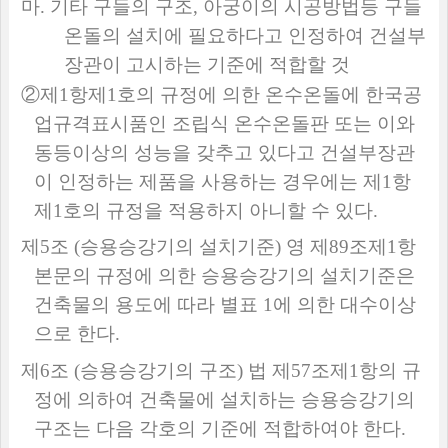
마
.
기타 구들의 구조
,
아궁이의 시공방법등 구들
온돌의 설치에 필요하다고 인정하여 건설부
장관이 고시하는 기준에 적합할 것
②
제
1
항제
1
호의 규정에 의한 온수온돌에 한국공
업규격표시품인 조립식 온수온돌판 또는 이와
동등이상의 성능을 갖추고 있다고 건설부장관
이 인정하는 제품을 사용하는 경우에는 제
1
항
제
1
호의 규정을 적용하지 아니할 수 있다
.
제
5
조
(
승용승강기의 설치기준
)
영 제
89
조제
1
항
본문의 규정에 의한 승용승강기의 설치기준은
건축물의 용도에 따라 별표
1
에 의한 대수이상
으로 한다
.
제
6
조
(
승용승강기의 구조
)
법 제
57
조제
1
항의 규
정에 의하여 건축물에 설치하는 승용승강기의
구조는 다음 각호의 기준에 적합하여야 한다
.