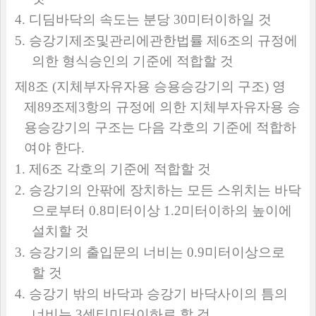
4.
디딤바닥의 속도는 분당
30
미터이하일 것
5.
승강기제조및관리에관한법률 제
6
조의 규정에
의한 형식승인의 기준에 적합할 것
제
8
조
(
지체부자유자용 승용승강기의 구조
)
영
제
89
조제
3
항의 규정에 의한 지체부자유자용 승
용승강기의 구조는 다음 각호의 기준에 적합하
여야 한다
.
1.
제
6
조 각호의 기준에 적합할 것
2.
승강기의 안팎에 장치하는 모든 스위치는 바닥
으로부터
0.8
미터이상
1.2
미터이하의 높이에
설치할 것
3.
승강기의 출입문의 너비는
0.9
미터이상으로
할 것
4.
승강기 밖의 바닥과 승강기 바닥사이의 틈의
너비는
3
센티미터이하로 할 것