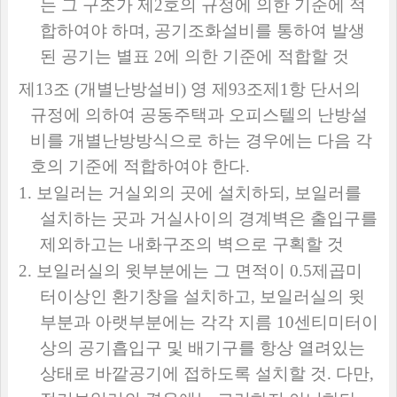
는 그 구조가 제
2
호의 규정에 의한 기준에 적
합하여야 하며
,
공기조화설비를 통하여 발생
된 공기는 별표
2
에 의한 기준에 적합할 것
제
13
조
(
개별난방설비
)
영 제
93
조제
1
항 단서의
규정에 의하여 공동주택과 오피스텔의 난방설
비를 개별난방방식으로 하는 경우에는 다음 각
호의 기준에 적합하여야 한다
.
1.
보일러는 거실외의 곳에 설치하되
,
보일러를
설치하는 곳과 거실사이의 경계벽은 출입구를
제외하고는 내화구조의 벽으로 구획할 것
2.
보일러실의 윗부분에는 그 면적이
0.5
제곱미
터이상인 환기창을 설치하고
,
보일러실의 윗
부분과 아랫부분에는 각각 지름
10
센티미터이
상의 공기흡입구 및 배기구를 항상 열려있는
상태로 바깥공기에 접하도록 설치할 것
.
다만
,