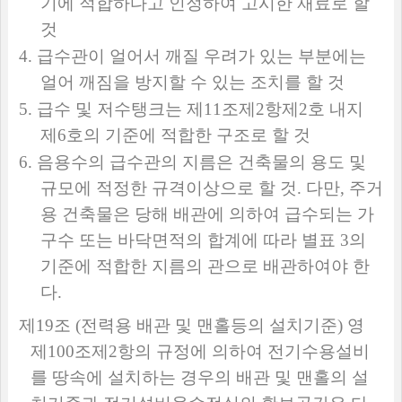
기에 적합하다고 인정하여 고시한 재료로 할
것
4.
급수관이 얼어서 깨질 우려가 있는 부분에는
얼어 깨짐을 방지할 수 있는 조치를 할 것
5.
급수 및 저수탱크는 제
11
조제
2
항제
2
호 내지
제
6
호의 기준에 적합한 구조로 할 것
6.
음용수의 급수관의 지름은 건축물의 용도 및
규모에 적정한 규격이상으로 할 것
.
다만
,
주거
용 건축물은 당해 배관에 의하여 급수되는 가
구수 또는 바닥면적의 합계에 따라 별표
3
의
기준에 적합한 지름의 관으로 배관하여야 한
다
.
제
19
조
(
전력용 배관 및 맨홀등의 설치기준
)
영
제
100
조제
2
항의 규정에 의하여 전기수용설비
를 땅속에 설치하는 경우의 배관 및 맨홀의 설