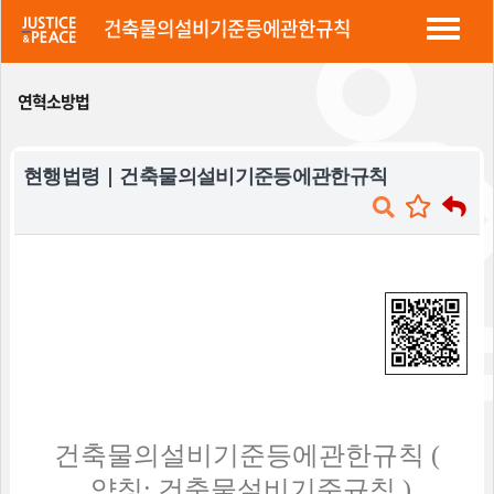
정평 "소방법"
건축물의설비기준등에관한규칙
연혁소방법
현행법령 | 건축물의설비기준등에관한규칙
건축물의설비기준등에관한규칙
(
약칭
:
건축물설비기준규칙
)