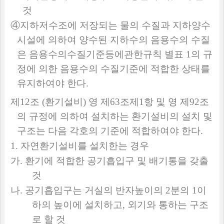
것
④
지하저수조에 저장되는 물의 수질과 지하양수
시설에 의하여 양수된 지하수의 음용수의 수질
은 음용수의수질기준등에관한규칙 별표
1
의 규
정에 의한 음용수의 수질기준에 적합한 상태를
유지하여야 한다
.
제
12
조
(
환기설비
)
영 제
63
조제
1
항 및 영 제
92
조
의 규정에 의하여 설치하는 환기설비의 설치 및
구조는 다음 각호의 기준에 적합하여야 한다
.
1.
자연환기설비를 설치한는 경우
가
.
환기에 적합한 공기흡입구 및 배기통을 갖출
것
나
.
공기흡입구는 거실의 반자높이의
2
분의
1
이
하의 높이에 설치하고
,
외기와 통하는 구조
로 할 것