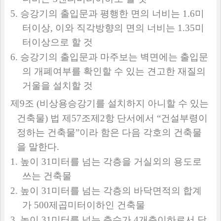
5.
승강기의 출입문과 평행한 면의 너비는
1.6
미
터이상
,
이와 직각방향의 면의 너비는
1.35
미
터이상으로 할 것
6.
승강기의 출입문과 마주보는 벽면에는 출입문
의 개폐여부를 확인할 수 있는 견고한 재질의
거울을 설치할 것
제
9
조
(
비상용승강기를 설치하지 아니할 수 있는
건축물
)
법 제
57
조제
2
항 단서에서
“
건설부령이
정하는 건축물
”
이라 함은 다음 각호의 건축물
을 말한다
.
1.
높이
31
미터를 넘는 각층을 거실외의 용도로
쓰는 건축물
2.
높이
31
미터를 넘는 각층의 바닥면적의 합계
가
500
제곱미터이하인 건축물
3.
높이
31
미터를 넘는 층수가
4
개층이하로서 당