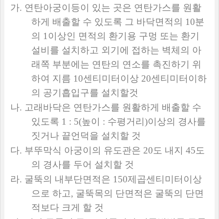
가
.
연탄아궁이등이 있는 곳은 연탄가스를 원활
하게 배출할 수 있도록 그 바닥면적의
10
분
의
1
이상인 면적의 환기용 구멍 또는 환기
설비를 설치하고 외기에 접하는 벽체의 아
래쪽 부분에는 연탄의 연소를 촉진하기 위
하여 지름
10
센티미터이상
20
센티미터이하
의 공기흡입구를 설치할것
나
.
고래바닥은 연탄가스를 원활하게 배출할 수
있도록
1 : 5(
높이
:
수평거리
)
이상의 경사를
짓거나 끝언덕을 설치할 것
다
.
부뚜막식 아궁이의 유도관은
20
도 내지
45
도
의 경사를 두어 설치할 것
라
.
굴뚝의 내부단면적은
150
제곱센티미터이상
으로 하고
,
굴뚝목의 단면적은 굴뚝의 단면
적보다 크게 할 것