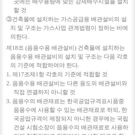
곳에는 배수용량에 맞는 강제배수시설을 설치
할 것
③
건축물에 설치하는 가스공급용 배관설비의 설
치 및 구조는 가스사업 관계법령이 정하는 바에
의한다
.
제
18
조
(
음용수용 배관설비
)
건축물에 설치하는
음용수용 배관설비의 설치 및 구조는 다음 각호
의 기준에 적합하여야 한다
.
1.
제
17
조제
1
항 각호의 기준에 적합할 것
2.
음용수용 배관설비는 다른 용도의 배관설비와
직접 연결하지 아니할 것
3.
음용수의 배관재료는 한국공업규격표시품중
음용수에 사용할 수 있는 배관재료로 하되
,
한
국공업규격이 제정되지 아니한 경우에는 국립
건설 시험소장이 음용수의 배관재료로 사용하