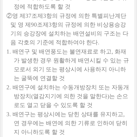
정에 적합하도록 할 것
②
영 제
37
조제
3
항의 규정에 의한 특별피난계단
및 영 제
90
조제
3
항의 규정에 의한 비상용승강
기의 승강장에 설치하는 배연설비의 구조는 다
음 각호의 기준에 적합하여야 한다
.
1.
배연구 및 배연풍도는 불연재료로 하고
,
화재
가 발생한 경우 원활하게 배연시킬 수 있는 규
모로서 외기 또는 평상시에 사용하지 아니하
는 굴뚝에 연결할 것
2.
배연구에 설치하는 수동개방장치 또는 자동개
방장치
(
열감지기에 의한 것을 말한다
)
는 손으
로도 열고 닫을 수 있도록 할 것
3.
배연구는 평상시에는 닫힌 상태를 유지하고
,
연 경우에는 배연에 의한 기류로 인하여 닫히
지 아니하도록 할 것