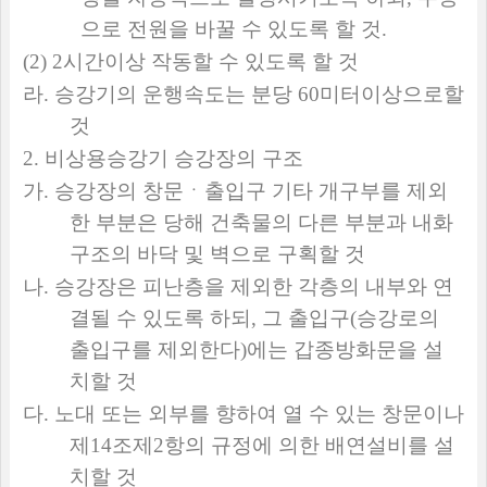
으로 전원을 바꿀 수 있도록 할 것
.
(2) 2
시간이상 작동할 수 있도록 할 것
라
.
승강기의 운행속도는 분당
60
미터이상으로할
것
2.
비상용승강기 승강장의 구조
가
.
승강장의 창문ㆍ출입구 기타 개구부를 제외
한 부분은 당해 건축물의 다른 부분과 내화
구조의 바닥 및 벽으로 구획할 것
나
.
승강장은 피난층을 제외한 각층의 내부와 연
결될 수 있도록 하되
,
그 출입구
(
승강로의
출입구를 제외한다
)
에는 갑종방화문을 설
치할 것
다
.
노대 또는 외부를 향하여 열 수 있는 창문이나
제
14
조제
2
항의 규정에 의한 배연설비를 설
치할 것