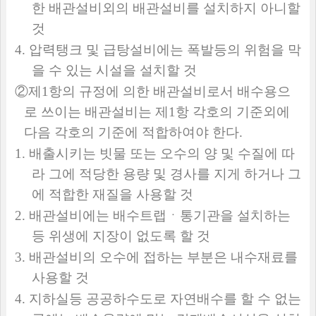
한 배관설비외의 배관설비를 설치하지 아니할
것
4.
압력탱크 및 급탕설비에는 폭발등의 위험을 막
을 수 있는 시설을 설치할 것
②
제
1
항의 규정에 의한 배관설비로서 배수용으
로 쓰이는 배관설비는 제
1
항 각호의 기준외에
다음 각호의 기준에 적합하여야 한다
.
1.
배출시키는 빗물 또는 오수의 양 및 수질에 따
라 그에 적당한 용량 및 경사를 지게 하거나 그
에 적합한 재질을 사용할 것
2.
배관설비에는 배수트랩ㆍ통기관을 설치하는
등 위생에 지장이 없도록 할 것
3.
배관설비의 오수에 접하는 부분은 내수재료를
사용할 것
4.
지하실등 공공하수도로 자연배수를 할 수 없는