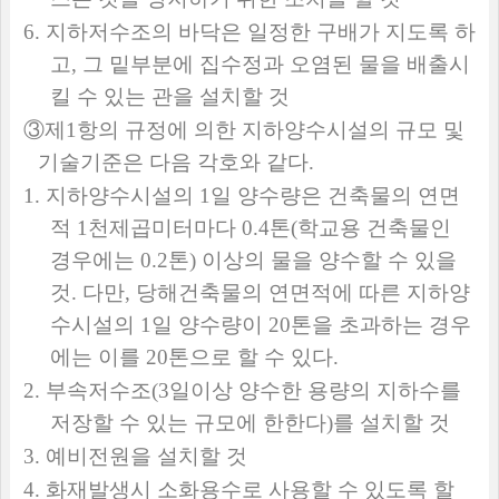
6.
지하저수조의 바닥은 일정한 구배가 지도록 하
고
,
그 밑부분에 집수정과 오염된 물을 배출시
킬 수 있는 관을 설치할 것
③
제
1
항의 규정에 의한 지하양수시설의 규모 및
기술기준은 다음 각호와 같다
.
1.
지하양수시설의
1
일 양수량은 건축물의 연면
적
1
천제곱미터마다
0.4
톤
(
학교용 건축물인
경우에는
0.2
톤
)
이상의 물을 양수할 수 있을
것
.
다만
,
당해건축물의 연면적에 따른 지하양
수시설의
1
일 양수량이
20
톤을 초과하는 경우
에는 이를
20
톤으로 할 수 있다
.
2.
부속저수조
(3
일이상 양수한 용량의 지하수를
저장할 수 있는 규모에 한한다
)
를 설치할 것
3.
예비전원을 설치할 것
4.
화재발생시 소화용수로 사용할 수 있도록 할