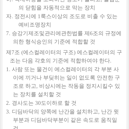
의 닫힘을 자동적으로 막는 장치
자
.
정전시에
1
룩스이상의 조도로 비출 수 있는
예비조명장치
7.
승강기제조및관리에관한법률 제
6
조의 규정에
의한 형식승인의 기준에 적합할 것
제
7
조
(
에스컬레이터의 구조
)
에스컬레이터의 구
조는 다음 각호의 기준에 적합하여야 한다
.
1.
사람 또는 물건이 에스컬레이터의 각 부분 사
이에 끼거나 부딪히는 일이 없도록 안전한 구
조로 하고
,
비상시에는 작동을 정지시킬수 있
는 장치를 설치할 것
2.
경사도는
30
도이하로 할 것
3.
디딤바닥의 양쪽에 난간을 설치하고
,
난간 윗
부분과 디딤바닥부분이 같은 속도로 움직일
것