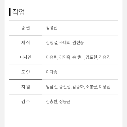
작업
총 괄
김경진
제 작
김청섭, 조대희, 권선중
디자인
이유림, 김연옥, 송빛나, 김도현, 김유경
도 안
이다솜
지 원
임남길, 송진섭, 김종화, 조봉균, 이상집
검 수
김충환, 장동균